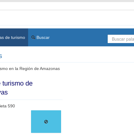
as de turismo
Buscar
s
rismo en la Región de Amazonas
e turismo de
yas
rieta 590