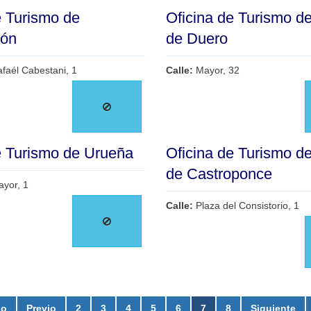
e Turismo de
Oficina de Turismo d
tón
de Duero
faél Cabestani, 1
Calle:
Mayor, 32
e Turismo de Urueña
Oficina de Turismo d
de Castroponce
ayor, 1
Calle:
Plaza del Consistorio, 1
io
Previo
2
3
4
5
6
7
8
Siguiente