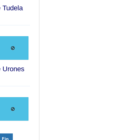
e Tudela
e Urones
Fin