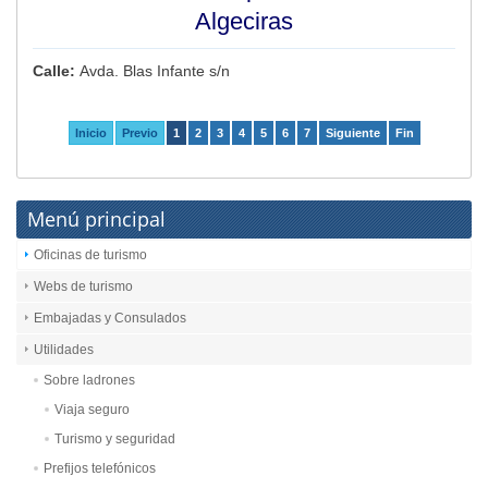
Algeciras
Calle:
Avda. Blas Infante s/n
Inicio
Previo
1
2
3
4
5
6
7
Siguiente
Fin
Menú principal
Oficinas de turismo
Webs de turismo
Embajadas y Consulados
Utilidades
Sobre ladrones
Viaja seguro
Turismo y seguridad
Prefijos telefónicos