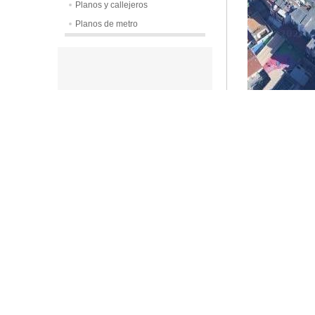
Planos y callejeros
Planos de metro
Calle:
Avda. d
Código Posta
Municipio:
Lle
Localidad:
Lle
Región o Est