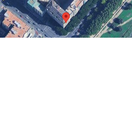
Image may be subject t
Keyboard shortcuts
e Madrid, 36
l:
25002
ida
ida
ado:
Cataluña