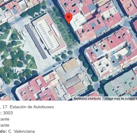
Image may be subject t
Keyboard shortcuts
, 17. Estación de Autobuses
l:
3003
cante
cante
ado:
C. Valenciana