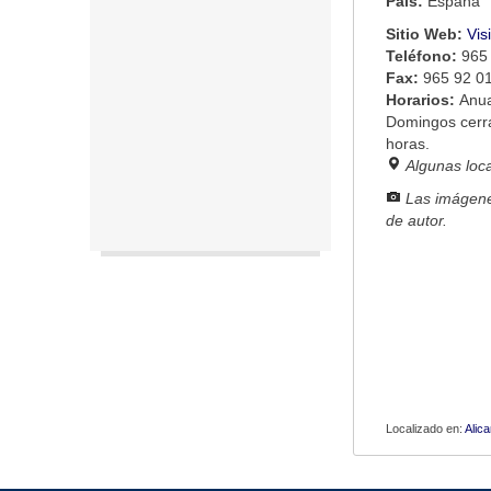
País:
España
Sitio Web:
Vis
Teléfono:
965
Fax:
965 92 0
Horarios:
Anua
Domingos cerra
horas.
Algunas loc
Las imágene
de autor.
Localizado en:
Alica