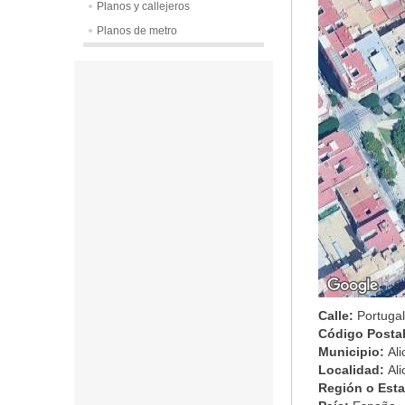
Planos y callejeros
Planos de metro
Calle:
Portugal
Código Posta
Municipio:
Ali
Localidad:
Ali
Región o Est