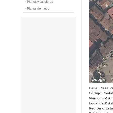
Planos y callejeros
Planos de metro
Calle:
Plaza V
Código Posta
Municipio:
Ar
Localidad:
As
Región o Est