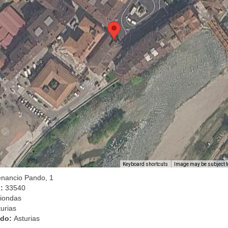
Image may be subject t
Keyboard shortcuts
enancio Pando, 1
l:
33540
riondas
turias
ado:
Asturias