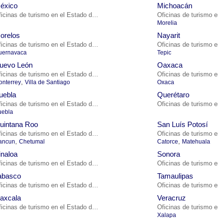
éxico
Michoacán
Oficinas de turismo en el Estado de México
Morelia
orelos
Nayarit
Oficinas de turismo en el Estado de Morelos
uernavaca
Tepic
uevo León
Oaxaca
Oficinas de turismo en el Estado de Nuevo León
,
nterrey
Villa de Santiago
Oxaca
uebla
Querétaro
Oficinas de turismo en el Estado de Puebla
uebla
uintana Roo
San Luís Potosí
Oficinas de turismo en el Estado de Quintana Roo
,
,
ancun
Chetumal
Catorce
Matehuala
inaloa
Sonora
Oficinas de turismo en el Estado de Sinaloa
abasco
Tamaulipas
Oficinas de turismo en el Estado de Tabasco
laxcala
Veracruz
Oficinas de turismo en el Estado de Tlaxcala
Xalapa